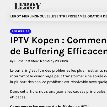
Skip
to
content
LEROY MERLINS
NOUVELLES
ENTREPRISE
AMÉLIORATION DE
ENTREPRISE
IPTV Kopen : Comment
de Buffering Efficac
by Guest Post Store Team
May 20, 2026
Le buffering est l’un des problèmes les plus frustrants
interrompt le visionnage peut transformer une soirée d
la plupart des cas, ce problème est résolvable avec que
Dans cet article, nous analysons les causes principales
efficaces.
Comprendre les causes du buffering en IPTV