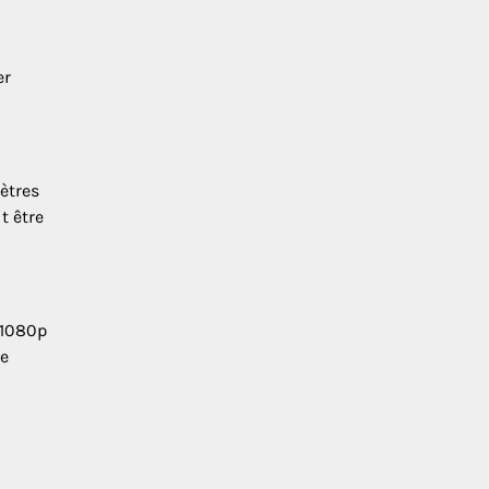
er
ètres
t être
u 1080p
ne