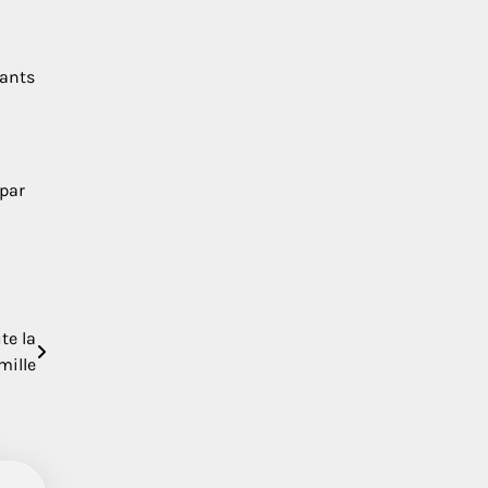
tants
 par
te la
mille