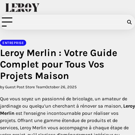
Skip
to
content
ENTREPRISE
Leroy Merlin : Votre Guide
Complet pour Tous Vos
Projets Maison
by Guest Post Store Team
October 26, 2025
Que vous soyez un passionné de bricolage, un amateur de
jardinage ou quelqu’un cherchant à rénover sa maison,
Leroy
Merlin
est l’enseigne incontournable pour réaliser vos
projets. Offrant une gamme étendue de produits et de
services, Leroy Merlin vous accompagne à chaque étape de
votre projet, qu’il s’agisse d’aménagement intérieur ou