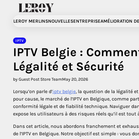
Skip
to
content
LEROY MERLINS
NOUVELLES
ENTREPRISE
AMÉLIORATION DE
IPTV
IPTV Belgie : Comment 
Légalité et Sécurité
by Guest Post Store Team
May 20, 2026
Lorsqu’on parle d’
iptv belgie
, la question de la légalité
pour cause, le marché de l’IPTV en Belgique, comme part
conformité légale et de fiabilité technique. Naviguer 
expose les utilisateurs à des risques réels qu’il est tout à
Dans cet article, nous abordons franchement et exhaustiv
de l’IPTV en Belgique. Notre objectif est simple : vous do