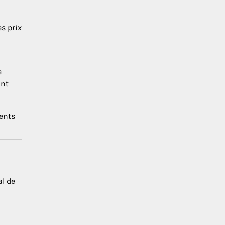
es prix
e
ant
ments
al de