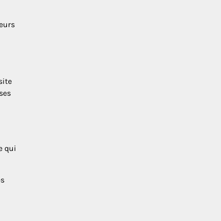
ieurs
site
ses
e qui
es