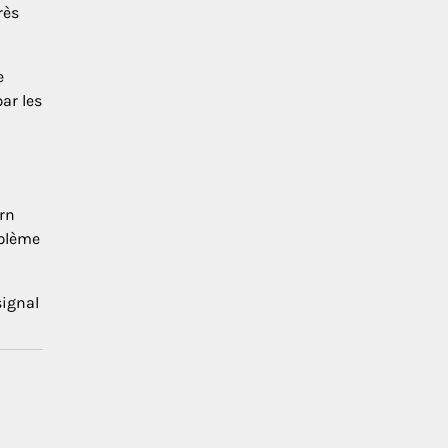
rès
e
ar les
rn
oblème
signal