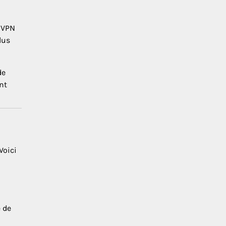
n VPN
lus
de
nt
Voici
 de