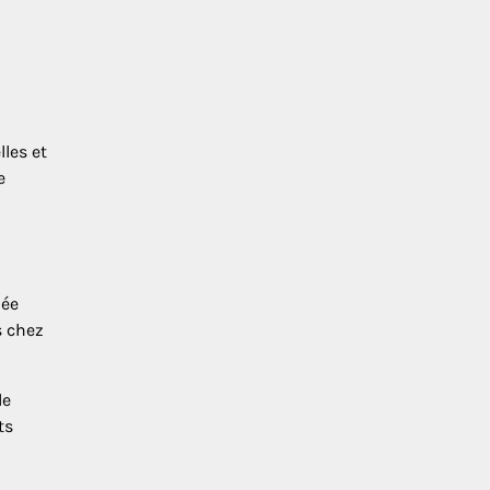
les et
e
iée
s chez
de
ts