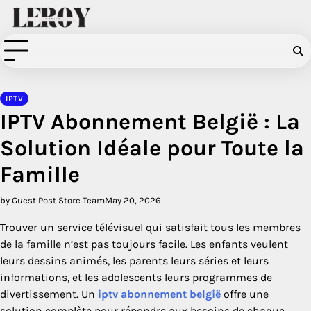
Skip
to
content
IPTV
IPTV Abonnement België : La
Solution Idéale pour Toute la
Famille
by Guest Post Store Team
May 20, 2026
Trouver un service télévisuel qui satisfait tous les membres
de la famille n’est pas toujours facile. Les enfants veulent
leurs dessins animés, les parents leurs séries et leurs
informations, et les adolescents leurs programmes de
divertissement. Un
iptv abonnement belgië
offre une
solution complète pour répondre aux besoins de chaque