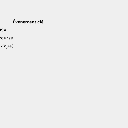
Événement clé
USA
 bourse
exique)
?