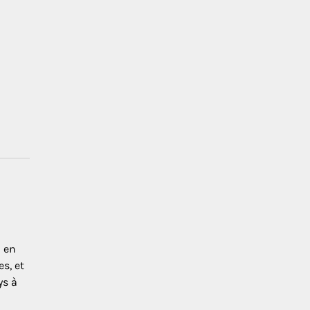
n en
s, et
ys à