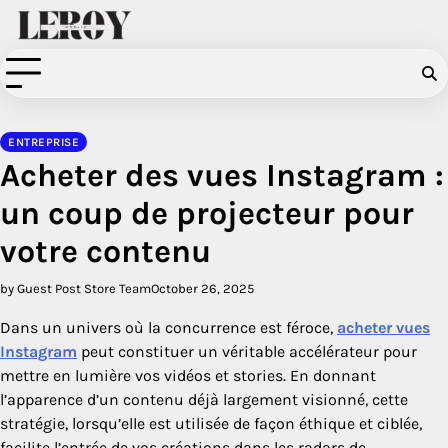
Skip
to
content
ENTREPRISE
Acheter des vues Instagram :
un coup de projecteur pour
votre contenu
by Guest Post Store Team
October 26, 2025
Dans un univers où la concurrence est féroce,
acheter vues
Instagram
peut constituer un véritable accélérateur pour
mettre en lumière vos vidéos et stories. En donnant
l’apparence d’un contenu déjà largement visionné, cette
stratégie, lorsqu’elle est utilisée de façon éthique et ciblée,
facilite l’entrée de vos créations dans les radars de