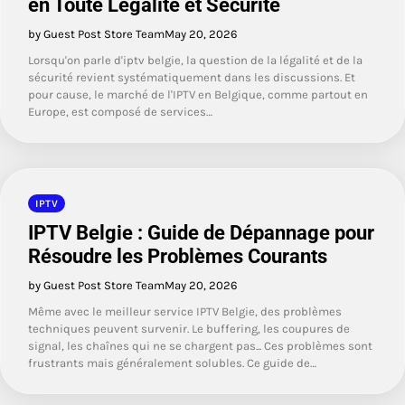
en Toute Légalité et Sécurité
by Guest Post Store Team
May 20, 2026
Lorsqu'on parle d'iptv belgie, la question de la légalité et de la
sécurité revient systématiquement dans les discussions. Et
pour cause, le marché de l'IPTV en Belgique, comme partout en
Europe, est composé de services…
IPTV
IPTV Belgie : Guide de Dépannage pour
Résoudre les Problèmes Courants
by Guest Post Store Team
May 20, 2026
Même avec le meilleur service IPTV Belgie, des problèmes
techniques peuvent survenir. Le buffering, les coupures de
signal, les chaînes qui ne se chargent pas... Ces problèmes sont
frustrants mais généralement solubles. Ce guide de…