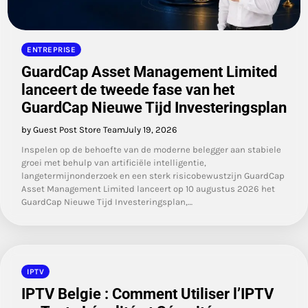
ENTREPRISE
GuardCap Asset Management Limited
lanceert de tweede fase van het
GuardCap Nieuwe Tijd Investeringsplan
by Guest Post Store Team
July 19, 2026
Inspelen op de behoefte van de moderne belegger aan stabiele
groei met behulp van artificiële intelligentie,
langetermijnonderzoek en een sterk risicobewustzijn GuardCap
Asset Management Limited lanceert op 10 augustus 2026 het
GuardCap Nieuwe Tijd Investeringsplan,…
IPTV
IPTV Belgie : Comment Utiliser l’IPTV