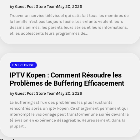
by Guest Post Store Team
May 20, 2026
Trouver un service télévisuel qui satisfait tous les membres de
la famille n'est pas toujours facile. Les enfants veulent leurs
dessins animés, les parents leurs séries et leurs informations,
et les adolescents leurs programmes de…
ENTREPRISE
IPTV Kopen : Comment Résoudre les
Problèmes de Buffering Efficacement
by Guest Post Store Team
May 20, 2026
Le buffering est l'un des problèmes les plus frustrants
rencontrés après un iptv kopen. Ce chargement permanent qui
interrompt le visionnage peut transformer une soirée devant la
télévision en expérience désagréable. Heureusement, dans la
plupart…