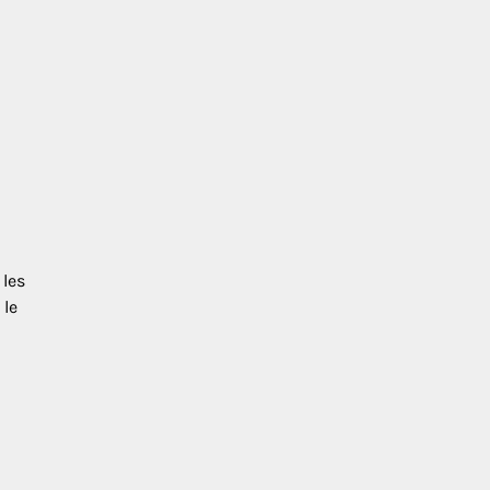
 les
 le