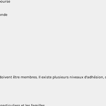
bourse
onde
oivent être membres. Il existe plusieurs niveaux d’adhésion, 
articuliers et les familles.