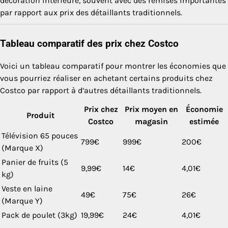
décoration intérieure, souvent avec des remises importantes
par rapport aux prix des détaillants traditionnels.
Tableau comparatif des prix chez Costco
Voici un tableau comparatif pour montrer les économies que
vous pourriez réaliser en achetant certains produits chez
Costco par rapport à d’autres détaillants traditionnels.
Prix chez
Prix moyen en
Économie
Produit
Costco
magasin
estimée
Télévision 65 pouces
799€
999€
200€
(Marque X)
Panier de fruits (5
9,99€
14€
4,01€
kg)
Veste en laine
49€
75€
26€
(Marque Y)
Pack de poulet (3kg)
19,99€
24€
4,01€