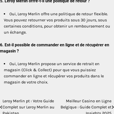
5.
Leroy Merlin offre-t-il une politique de retour ?
Oui, Leroy Merlin offre une politique de retour flexible.
Vous pouvez retourner vos produits sous 30 jours, sous
certaines conditions, pour obtenir un remboursement ou
un échange.
6.
Est-il possible de commander en ligne et de récupérer en
magasin ?
Oui, Leroy Merlin propose un service de retrait en
magasin (Click & Collect) pour que vous puissiez
commander en ligne et récupérer vos produits dans le
magasin de votre choix.
Leroy Merlin pt : Votre Guide
Meilleur Casino en Ligne
Post
Complet sur Leroy Merlin au
Belgique : Guide Complet et
navigation
Pakistan
Insights 2025