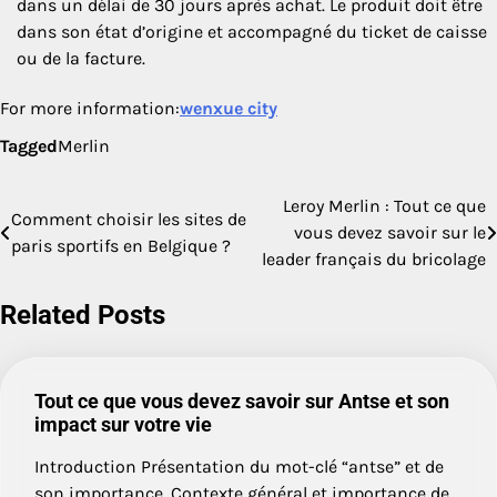
dans un délai de 30 jours après achat. Le produit doit être
dans son état d’origine et accompagné du ticket de caisse
ou de la facture.
For more information:
wenxue city
Tagged
Merlin
Leroy Merlin : Tout ce que
Post
Comment choisir les sites de
vous devez savoir sur le
paris sportifs en Belgique ?
navigation
leader français du bricolage
Related Posts
Tout ce que vous devez savoir sur Antse et son
impact sur votre vie
Introduction Présentation du mot-clé “antse” et de
son importance. Contexte général et importance de