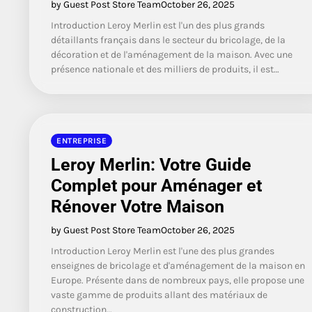
by Guest Post Store Team
October 26, 2025
Introduction Leroy Merlin est l'un des plus grands
détaillants français dans le secteur du bricolage, de la
décoration et de l'aménagement de la maison. Avec une
présence nationale et des milliers de produits, il est…
ENTREPRISE
Leroy Merlin: Votre Guide
Complet pour Aménager et
Rénover Votre Maison
by Guest Post Store Team
October 26, 2025
Introduction Leroy Merlin est l'une des plus grandes
enseignes de bricolage et d'aménagement de la maison en
Europe. Présente dans de nombreux pays, elle propose une
vaste gamme de produits allant des matériaux de
construction…