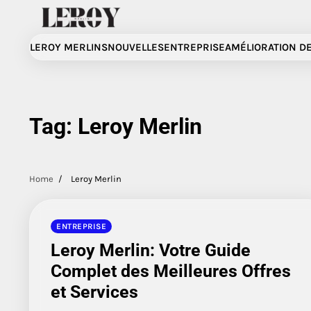
Skip
to
content
LEROY MERLINS
NOUVELLES
ENTREPRISE
AMÉLIORATION DE
Tag:
Leroy Merlin
Home
Leroy Merlin
ENTREPRISE
Leroy Merlin: Votre Guide
Complet des Meilleures Offres
et Services