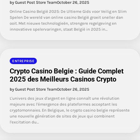
by Guest Post Store Team
October 26, 2025
Online Casino België 2025: De Ultieme Gids voor Veilig en Slim
Spelen De wereld van online casino België groeit sneller dan
ooit. Met nieuwe technologieën, strengere regelgeving en
innovatieve spelervaringen, staat België in 2025 in…
ENTREPRISE
Crypto Casino Belgie : Guide Complet
2025 des Meilleurs Casinos Crypto
by Guest Post Store Team
October 26, 2025
L'univers des jeux d'argent en ligne connaît une révolution
majeure avec l'émergence des plateformes acceptant les
cryptomonnaies. En Belgique, le crypto casino belgie représente
une nouvelle génération de sites de jeux qui combinent
l'excitation du…