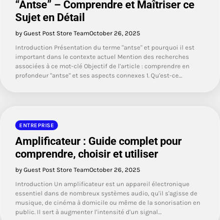
“Antse” – Comprendre et Maîtriser ce
Sujet en Détail
by Guest Post Store Team
October 26, 2025
Introduction Présentation du terme "antse" et pourquoi il est
important dans le contexte actuel Mention des recherches
associées à ce mot-clé Objectif de l'article : comprendre en
profondeur "antse" et ses aspects connexes 1. Qu'est-ce…
ENTREPRISE
Amplificateur : Guide complet pour
comprendre, choisir et utiliser
by Guest Post Store Team
October 26, 2025
Introduction Un amplificateur est un appareil électronique
essentiel dans de nombreux systèmes audio, qu'il s'agisse de
musique, de cinéma à domicile ou même de la sonorisation en
public. Il sert à augmenter l'intensité d'un signal…