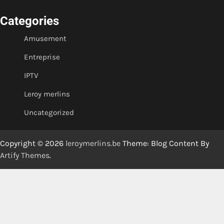
Categories
Amusement
Entreprise
IPTV
Leroy merlins
Uncategorized
Copyright © 2026
leroymerlins.be
Theme: Blog Content By
Artify Themes
.