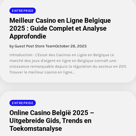
ENTREPRISE
Meilleur Casino en Ligne Belgique
2025 : Guide Complet et Analyse
Approfondie
by Guest Post Store Team
October 26, 2025
Introduction : L'Essor des Casinos en Ligne en Belgique Le
marché des jeux d'argent en ligne en Belgique connaît une
croissance remarquable depuis la régulation du secteur en 2011.
Trouver le meilleur casino en ligne…
ENTREPRISE
Online Casino België 2025 –
Uitgebreide Gids, Trends en
Toekomstanalyse